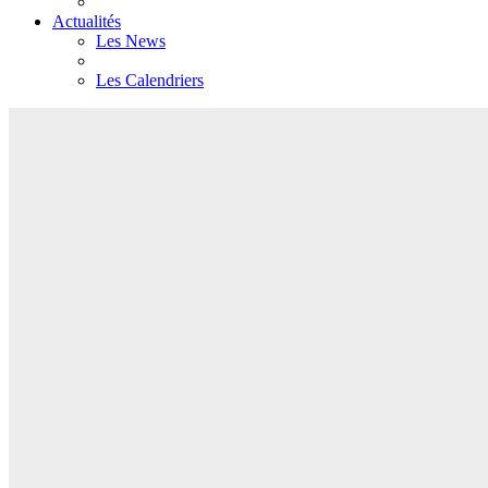
Actualités
Les News
Les Calendriers
ST PHY