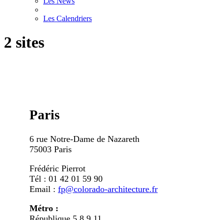
Les News
Les Calendriers
2 sites
Paris
6 rue Notre-Dame de Nazareth
75003 Paris
Frédéric Pierrot
Tél : 01 42 01 59 90
Email :
fp@colorado-architecture.fr
Métro :
République
5
8
9
11