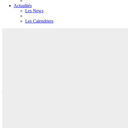
Actualités
Les News
Les Calendriers
HOTEL IBIS CDG AIRPORT
Aéroport Charles de Gaulle – Roissy
Extension et rénovation d’un hôtel 4*
Plus d’informations
Construction de 216 chambres et création de 120 places de
stationnement en sous-sol.
Rénovation des services généraux.